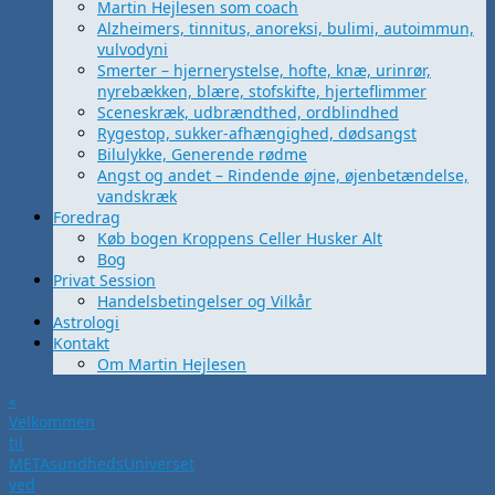
Martin Hejlesen som coach
Alzheimers, tinnitus, anoreksi, bulimi, autoimmun,
vulvodyni
Smerter – hjernerystelse, hofte, knæ, urinrør,
nyrebækken, blære, stofskifte, hjerteflimmer
Sceneskræk, udbrændthed, ordblindhed
Rygestop, sukker-afhængighed, dødsangst
Bilulykke, Generende rødme
Angst og andet – Rindende øjne, øjenbetændelse,
vandskræk
Foredrag
Køb bogen Kroppens Celler Husker Alt
Bog
Privat Session
Handelsbetingelser og Vilkår
Astrologi
Kontakt
Om Martin Hejlesen
«
Velkommen
til
METAsundhedsUniverset
ved