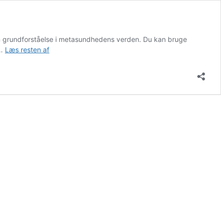
en grundforståelse i metasundhedens verden. Du kan bruge
Grundkursus
 …
Læs resten af
METAsundhed/METAmedicin
hos
Martin
Hejlesen