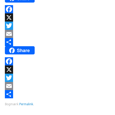
Facebook
X
Twitter
Email
Share
Del
Facebook
X
Twitter
Email
Del
Bogmærk
Permalink
.