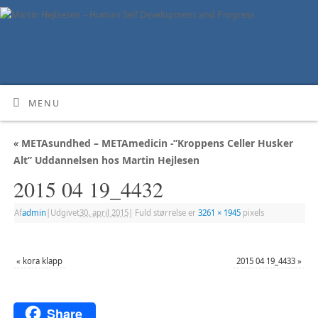
MENU
«
METAsundhed – METAmedicin -”Kroppens Celler Husker
Alt” Uddannelsen hos Martin Hejlesen
2015 04 19_4432
Af
admin
|
Udgivet
30. april 2015
|
Fuld størrelse er
3261 × 1945
pixels
«
kora klapp
2015 04 19_4433
»
Share