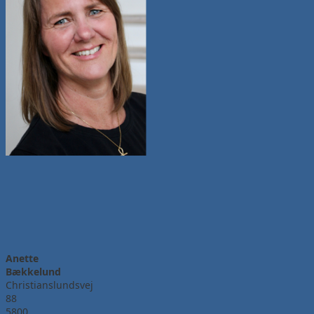
Anette
Bækkelund
Christianslundsvej
88
5800