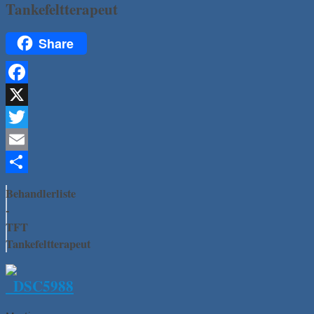
Tankefeltterapeut
Share
Facebook
X
Twitter
Email
Del
Behandlerliste
-
TFT
Tankefeltterapeut