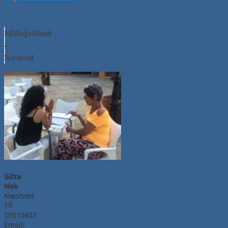
Midtsjælland
-
Næstved
Gitte
Nek
Næstved
Tlf
50510457
Email: