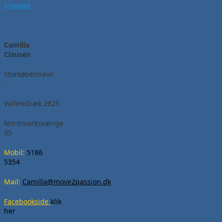
Camilla
Clausen
Storkøbenhavn
-
Vallensbæk 2625
Nordmarksvænge
35
Mobil:
5186
5354
Mail:
Camilla@move2passion.dk
Facebookside
klik
her