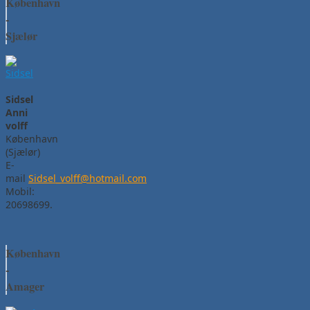
København
-
Sjælør
Sidsel
Anni
volff
København
(Sjælør)
E-
mail
Sidsel_volff@hotmail.com
Mobil:
20698699.
København
-
Amager