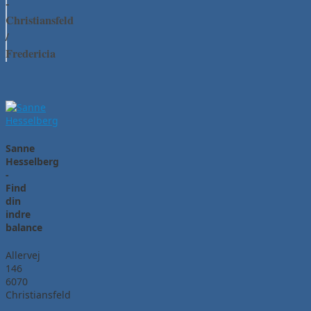
-
Christiansfeld
/
Fredericia
Sanne
Hesselberg
-
Find
din
indre
balance
Allervej
146
6070
Christiansfeld