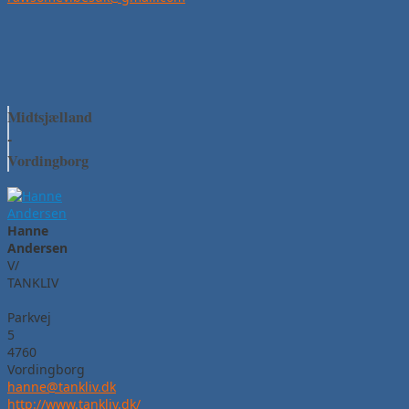
Midtsjælland
-
Vordingborg
Hanne
Andersen
V/
TANKLIV
Parkvej
5
4760
Vordingborg
hanne@tankliv.dk
http://www.tankliv.dk/