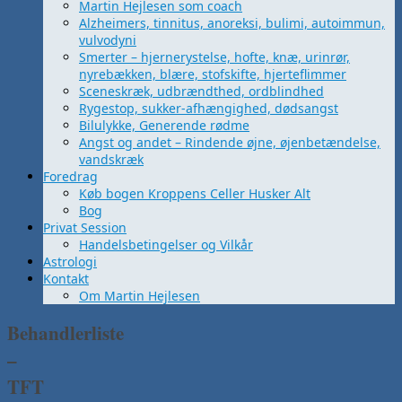
Martin Hejlesen som coach
Alzheimers, tinnitus, anoreksi, bulimi, autoimmun,
vulvodyni
Smerter – hjernerystelse, hofte, knæ, urinrør,
nyrebækken, blære, stofskifte, hjerteflimmer
Sceneskræk, udbrændthed, ordblindhed
Rygestop, sukker-afhængighed, dødsangst
Bilulykke, Generende rødme
Angst og andet – Rindende øjne, øjenbetændelse,
vandskræk
Foredrag
Køb bogen Kroppens Celler Husker Alt
Bog
Privat Session
Handelsbetingelser og Vilkår
Astrologi
Kontakt
Om Martin Hejlesen
Behandlerliste
–
TFT