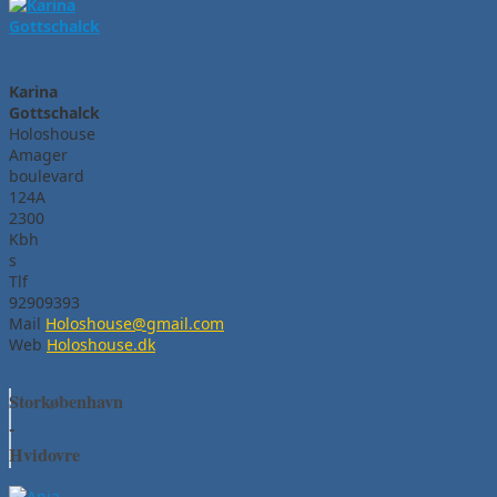
Karina
Gottschalck
Holoshouse
Amager
boulevard
124A
2300
Kbh
s
Tlf
92909393
Mail
Holoshouse@gmail.com
Web
Holoshouse.dk
Storkøbenhavn
-
Hvidovre