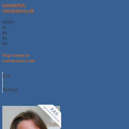
kontakt@sh-
indrebalance.dk
Mobil:
61
69
80
99
http://www.sh-
indrebalance.dk/
Fyn
-
Nyborg