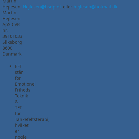
Martin
Hejlesen
Hejlesen@hsdp.dk
eller
hejlesen@hotmail.dk
Martin
Hejlesen
ApS CVR
nr.
39101033
Silkeborg
8600
Danmark
EFT
står
for
Emotionel
Friheds
Teknik
&
TFT
for
Tankefeltsterapi,
hvilket
er
nogle