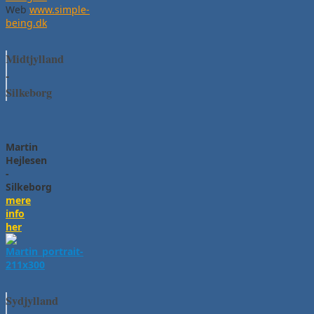
Web
www.simple-
being.dk
Midtjylland
-
Silkeborg
Martin
Hejlesen
-
Silkeborg
mere
info
her
Sydjylland