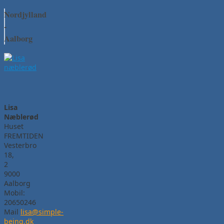
Nordjylland
-
Aalborg
Lisa
Næblerød
Huset
FREMTIDEN
Vesterbro
18,
2
9000
Aalborg
Mobil:
20650246
Mail
lisa@simple-
being.dk