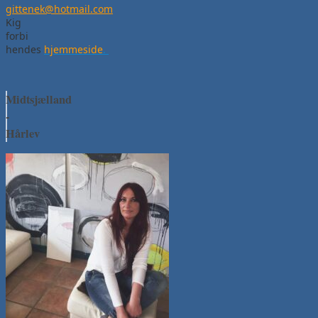
gittenek@hotmail.com
Kig
forbi
hendes
hjemmeside
.
Midtsjælland
-
Hårlev