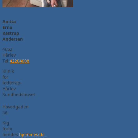
Anitta
Erna
Kastrup
Andersen
4652
Hårlev
Tel:
42204008
Klinik
for
fodterapi
Hårlev
Sundhedshuset
Hovedgaden
46
Kig
forbi
hendes
hjemmeside
.