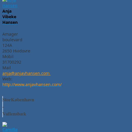
Anja
Vibeke
Hansen
Amager
boulevard
124A
2650 Hvidovre
Mobil
31700292
Mail
anja@anjavhansen.com
Web:
http://www.anjavhansen.com/
StorKøbenhavn
-
Vallensbæk