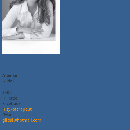
Alberte
Glidal
3400
Hillerød
Facebook:
"
Psykoterapeut
"Mail:
glidal@hotmail.com