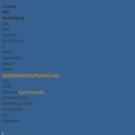
Louise
Rej-
Kirkebjerg
Giv
Det
Videre
Industrivej
2
4683
Rønnede
Email:
Web
givdetvidere.nu@gmail.com
Kig
forbi
hendes
hjemmeside
.
PSYKIATRISK
SYGEPLEJERSKE
Mulighed
for
udkørsel