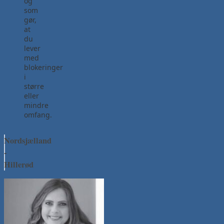
og
som
gør,
at
du
lever
med
blokeringer
i
større
eller
mindre
omfang.
Nordsjælland
-
Hillerød