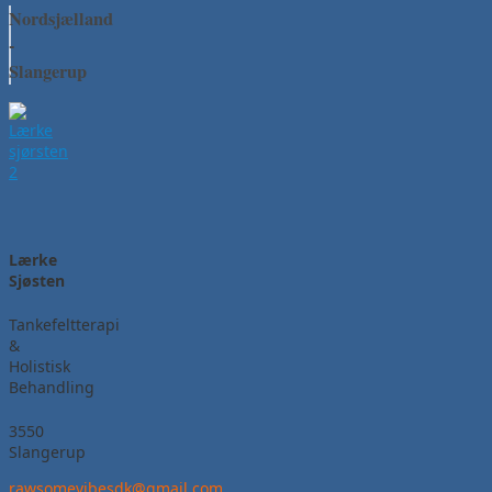
Nordsjælland
-
Slangerup
Lærke
Sjøsten
Tankefeltterapi
&
Holistisk
Behandling
3550
Slangerup
rawsomevibesdk@gmail.com