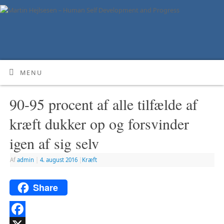
MENU
90-95 procent af alle tilfælde af
kræft dukker op og forsvinder
igen af sig selv
Af
admin
|
4. august 2016
|
Kræft
Share