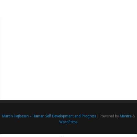
Martin Hejlsesen – Human Self Development and Progress
| Powered by
Mantra
&
WordPress.