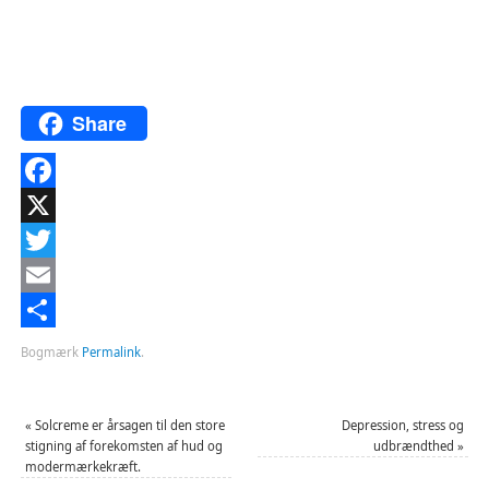
Share
Facebook
X
Twitter
Email
Del
Bogmærk
Permalink
.
«
Solcreme er årsagen til den store
Depression, stress og
stigning af forekomsten af hud og
udbrændthed
»
modermærkekræft.