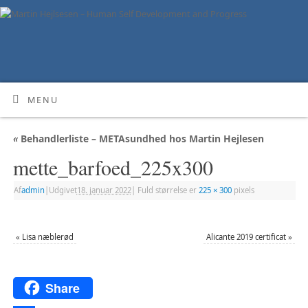
MENU
«
Behandlerliste – METAsundhed hos Martin Hejlesen
mette_barfoed_225x300
Af
admin
|
Udgivet
18. januar 2022
|
Fuld størrelse er
225 × 300
pixels
«
Lisa næblerød
Alicante 2019 certificat
»
Share