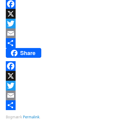
Facebook
X
Twitter
Email
Share
Del
Facebook
X
Twitter
Email
Del
Bogmærk
Permalink
.