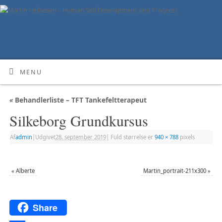
MENU
«
Behandlerliste – TFT Tankefeltterapeut
Silkeborg Grundkursus
Af
admin
|
Udgivet
28. september 2019
|
Fuld størrelse er
940 × 788
pixels
«
Alberte
Martin_portrait-211x300
»
Share