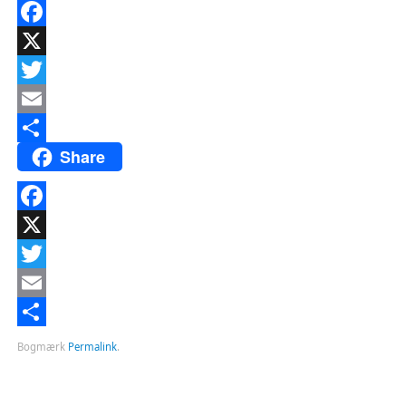
Facebook
X
Twitter
Email
Share
Del
Facebook
X
Twitter
Email
Del
Bogmærk
Permalink
.