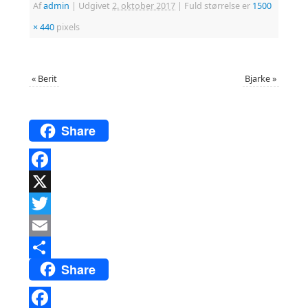
Af
admin
|
Udgivet
2. oktober 2017
|
Fuld størrelse er
1500
× 440
pixels
«
Berit
Bjarke
»
Share
Facebook
X
Twitter
Email
Share
Del