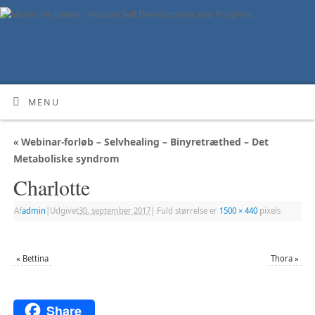
MENU
«
Webinar-forløb – Selvhealing – Binyretræthed – Det
Metaboliske syndrom
Charlotte
Af
admin
|
Udgivet
30. september 2017
|
Fuld størrelse er
1500 × 440
pixels
«
Bettina
Thora
»
Share