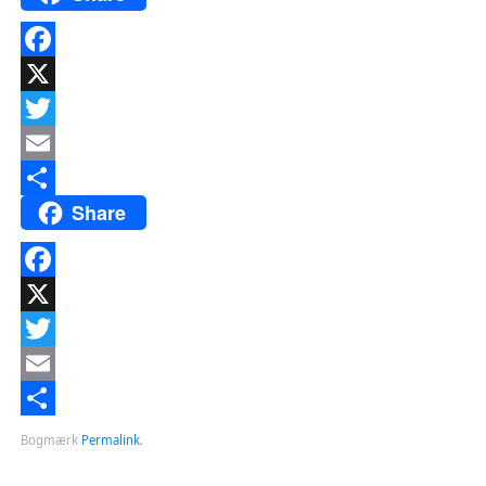
Facebook
X
Twitter
Email
Share
Del
Facebook
X
Twitter
Email
Del
Bogmærk
Permalink
.