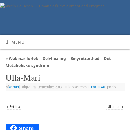
MENU
«
Webinar-forløb – Selvhealing – Binyretræthed – Det
Metaboliske syndrom
Ulla-Mari
Af
admin
|
Udgivet
30. september 2017
|
Fuld størrelse er
1500 × 440
pixels
«
Bettina
Ullamari
»
Share