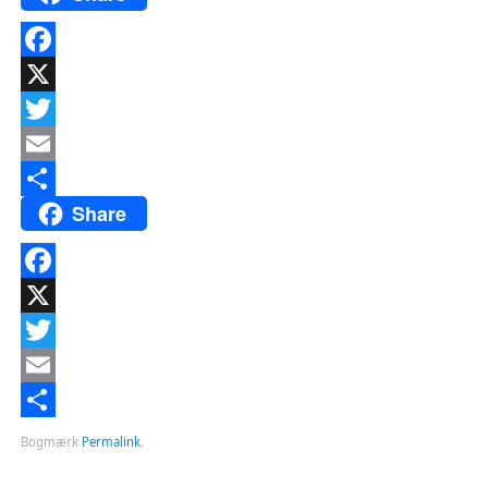
Facebook
X
Twitter
Email
Share
Del
Facebook
X
Twitter
Email
Del
Bogmærk
Permalink
.