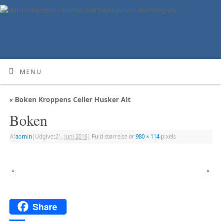
MENU
«
Boken Kroppens Celler Husker Alt
Boken
Af
admin
|
Udgivet
21. juni 2016
|
Fuld størrelse er
980 × 114
pixels
«
»
Share