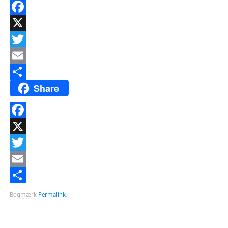
Facebook
X
Twitter
Email
Share
Del
Facebook
X
Twitter
Email
Del
Bogmærk
Permalink
.