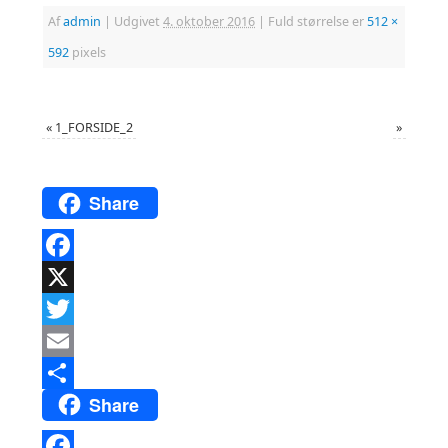
Af
admin
|
Udgivet
4. oktober 2016
|
Fuld størrelse er
512 ×
592
pixels
«
1_FORSIDE_2
»
Share
Facebook
X
Twitter
Email
Share
Del