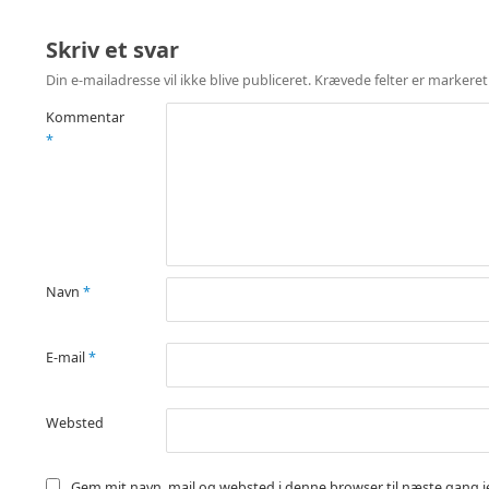
Skriv et svar
Din e-mailadresse vil ikke blive publiceret.
Krævede felter er markere
Kommentar
*
Navn
*
E-mail
*
Websted
Gem mit navn, mail og websted i denne browser til næste gang 