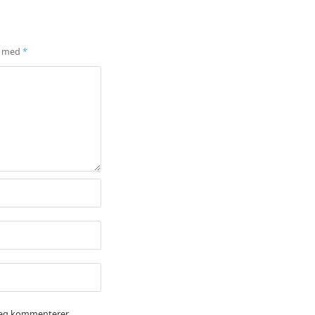
t med
*
jeg kommenterer.