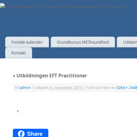
Forside-kalender
Grundkursus METAsundhed
Uddann
Kontakt
«
Utbildningen EFT Practitioner
Af
admin
|
Udgivet
6. november 2013
|
Fuld størrelse er
3264 × 244
«
Share