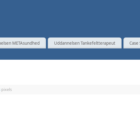
elsen METAsundhed
Uddannelsen Tankefeltterapeut
Case 
8
pixels