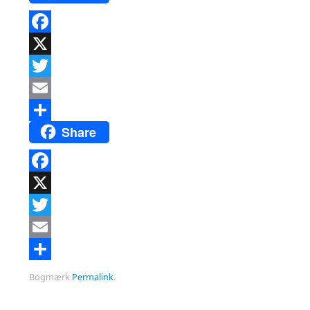
Facebook
X
Twitter
Email
Share
Del
Facebook
X
Twitter
Email
Del
Bogmærk
Permalink
.