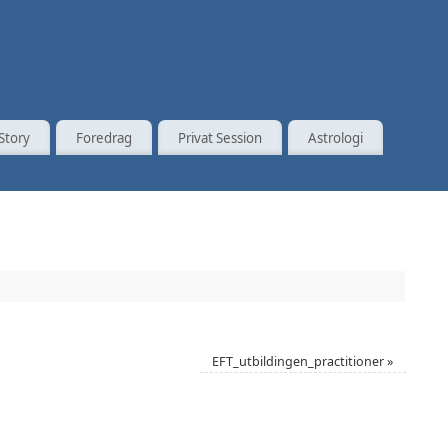
Story
Foredrag
Privat Session
Astrologi
EFT_utbildingen_practitioner
»