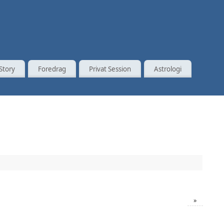
Story
Foredrag
Privat Session
Astrologi
»