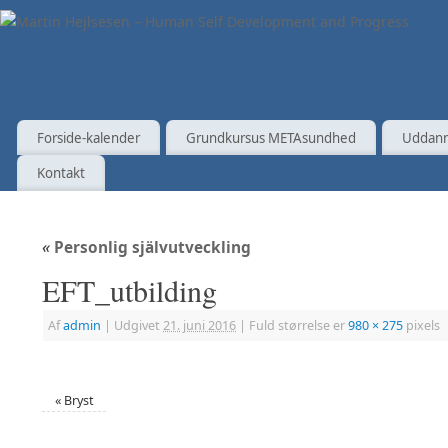
Forside-kalender
Grundkursus METAsundhed
Uddann
Kontakt
«
Personlig självutveckling
EFT_utbilding
Af
admin
|
Udgivet
21. juni 2016
|
Fuld størrelse er
980 × 275
pixels
«
Bryst