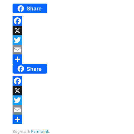
Share
Facebook
X
Twitter
Email
Share
Del
Facebook
X
Twitter
Email
Del
Bogmærk
Permalink
.