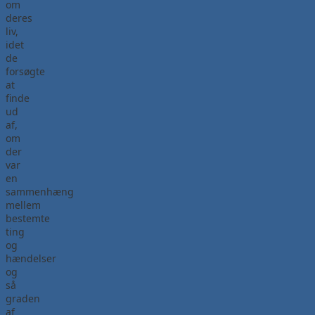
om
deres
liv,
idet
de
forsøgte
at
finde
ud
af,
om
der
var
en
sammenhæng
mellem
bestemte
ting
og
hændelser
og
så
graden
af