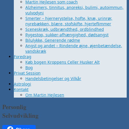
Martin Hejlesen som coach
Alzheimers, tinnitus, anoreksi, bulimi, autoimmun,
vulvodyni
Smerter – hjernerystelse, hofte, knæ, urinrør,
nyrebækken, blære, stofskifte, hjerteflimmer
Sceneskræk, udbrændthed, ordblindhed
Rygestop, sukker-afhængighed, dødsangst
Bilulykke, Generende rødme
Angst og andet – Rindende øjne, øjenbetændelse,
vandskræk
Foredrag
Køb bogen Kroppens Celler Husker Alt
Bog
Privat Session
Handelsbetingelser og Vilkår
Astrologi
Kontakt
Om Martin Hejlesen
Personlig
Selvudvikling