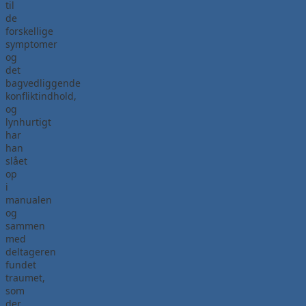
til
de
forskellige
symptomer
og
det
bagvedliggende
konfliktindhold,
og
lynhurtigt
har
han
slået
op
i
manualen
og
sammen
med
deltageren
fundet
traumet,
som
der