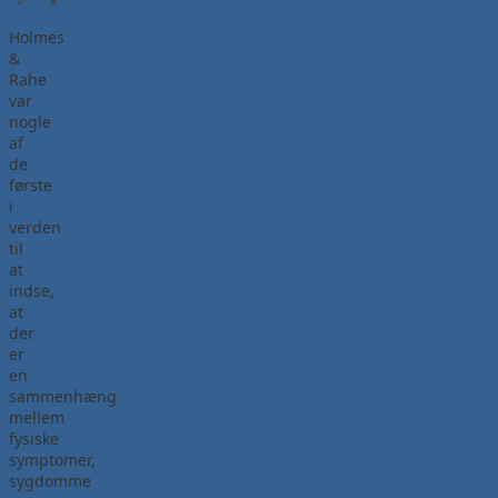
Holmes
&
Rahe
var
nogle
af
de
første
i
verden
til
at
indse,
at
der
er
en
sammenhæng
mellem
fysiske
symptomer,
sygdomme