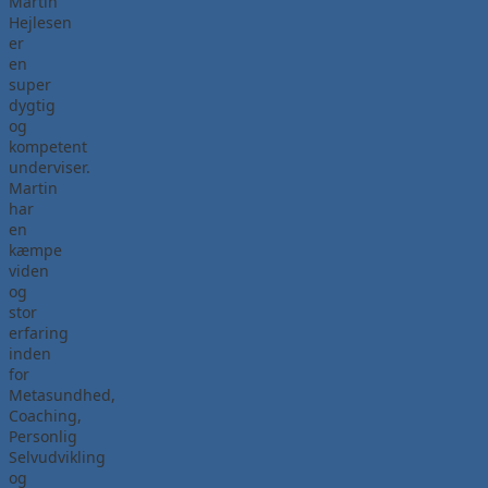
Martin
Hejlesen
er
en
super
dygtig
og
kompetent
underviser.
Martin
har
en
kæmpe
viden
og
stor
erfaring
inden
for
Metasundhed,
Coaching,
Personlig
Selvudvikling
og