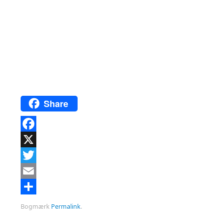
Share
Facebook
X
Twitter
Email
Del
Bogmærk
Permalink
.