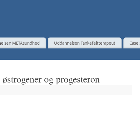
elsen METAsundhed
Uddannelsen Tankefeltterapeut
Case 
 østrogener og progesteron