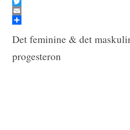
X
Twitter
Email
Del
Det feminine & det maskuli
progesteron