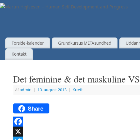
Forside-kalender
Grundkursus METAsundhed
Uddann
Kontakt
Det feminine & det maskuline VS
Af
admin
|
10. august 2013
|
Kræft
Share
Facebook