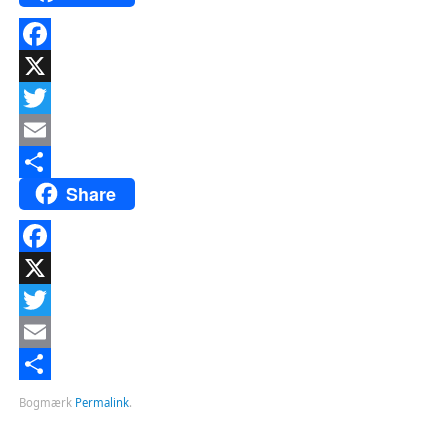
Facebook
X
Twitter
Email
Share
Del
Facebook
X
Twitter
Email
Del
Bogmærk
Permalink
.