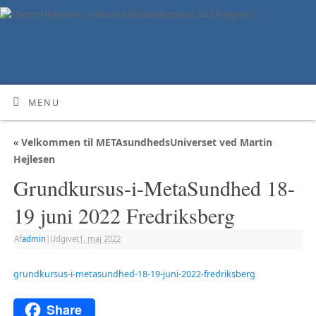
MENU
«
Velkommen til METAsundhedsUniverset ved Martin
Hejlesen
Grundkursus-i-MetaSundhed 18-
19 juni 2022 Fredriksberg
Af
admin
|
Udgivet
1. maj 2022
grundkursus-i-metasundhed-18-19-juni-2022-fredriksberg
Share