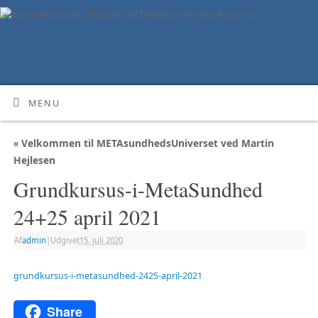
MENU
«
Velkommen til METAsundhedsUniverset ved Martin
Hejlesen
Grundkursus-i-MetaSundhed
24+25 april 2021
Af
admin
|
Udgivet
15. juli 2020
grundkursus-i-metasundhed-2425-april-2021
Share