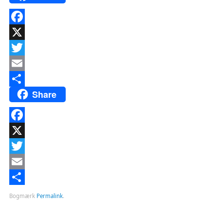
Facebook
X
Twitter
Email
Share
Del
Facebook
X
Twitter
Email
Del
Bogmærk
Permalink
.