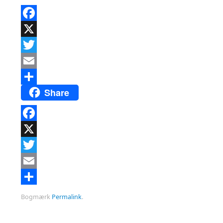
Facebook
X
Twitter
Email
Share
Del
Facebook
X
Twitter
Email
Del
Bogmærk
Permalink
.