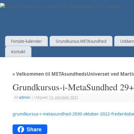
Forside-kalender
Grundkursus METAsundhed
Uddann
Kontakt
«
Velkommen til METAsundhedsUniverset ved Marti
Grundkursus-i-MetaSundhed 29+3
Af
admin
|
Udgivet
13. oktober 2021
grundkursus-i-metasundhed-2930-oktober-2022-frederiksb
Share