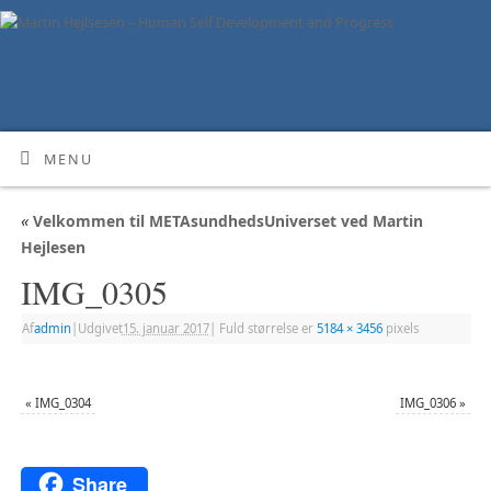
MENU
«
Velkommen til METAsundhedsUniverset ved Martin
Hejlesen
IMG_0305
Af
admin
|
Udgivet
15. januar 2017
|
Fuld størrelse er
5184 × 3456
pixels
«
IMG_0304
IMG_0306
»
Share