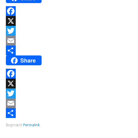
Facebook
X
Twitter
Email
Share
Del
Facebook
X
Twitter
Email
Del
Bogmærk
Permalink
.