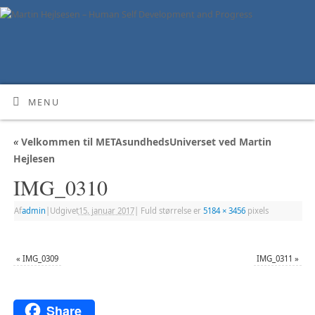
MENU
«
Velkommen til METAsundhedsUniverset ved Martin
Hejlesen
IMG_0310
Af
admin
|
Udgivet
15. januar 2017
|
Fuld størrelse er
5184 × 3456
pixels
«
IMG_0309
IMG_0311
»
Share