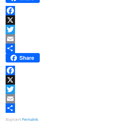
Facebook
X
Twitter
Email
Share
Del
Facebook
X
Twitter
Email
Del
Bogmærk
Permalink
.