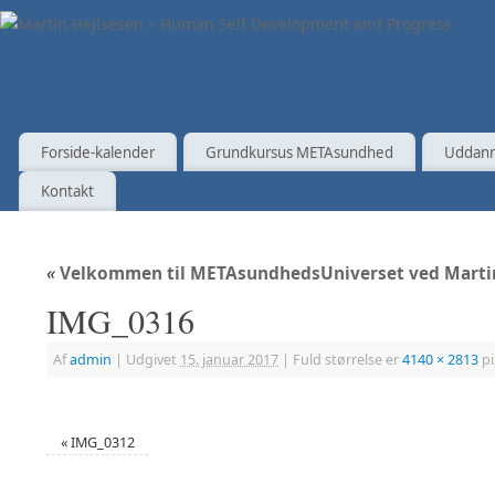
Forside-kalender
Grundkursus METAsundhed
Uddann
Kontakt
«
Velkommen til METAsundhedsUniverset ved Marti
IMG_0316
Af
admin
|
Udgivet
15. januar 2017
|
Fuld størrelse er
4140 × 2813
pi
«
IMG_0312