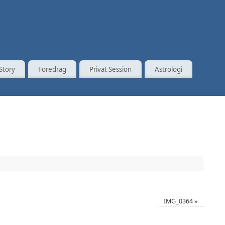
Story
Foredrag
Privat Session
Astrologi
IMG_0364
»