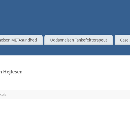
elsen METAsundhed
Uddannelsen Tankefeltterapeut
Case 
n Hejlesen
xels