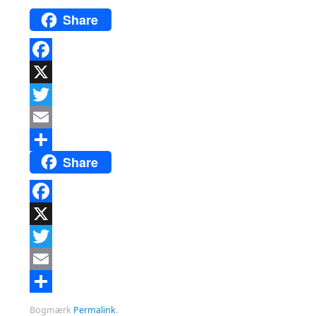
Share
Facebook
X
Twitter
Email
Share
Del
Facebook
X
Twitter
Email
Del
Bogmærk
Permalink
.