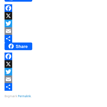
Facebook
X
Twitter
Email
Share
Del
Facebook
X
Twitter
Email
Del
Bogmærk
Permalink
.