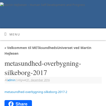
MENU
«
Velkommen til METAsundhedsUniverset ved Martin
Hejlesen
metasundhed-overbygning-
silkeborg-2017
Af
admin
|
Udgivet
31. december 2016
metasundhed-overbygning-silkeborg-2017-2
Share