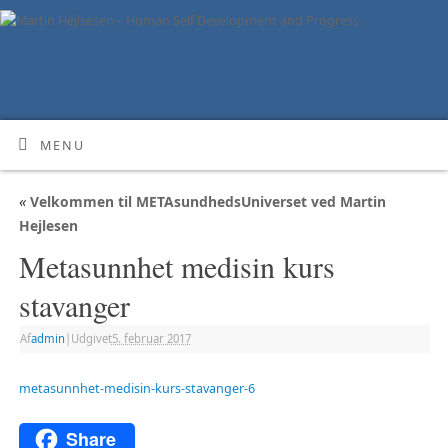
MENU
«
Velkommen til METAsundhedsUniverset ved Martin
Hejlesen
Metasunnhet medisin kurs
stavanger
Af
admin
|
Udgivet
5. februar 2017
metasunnhet-medisin-kurs-stavanger-6
Share