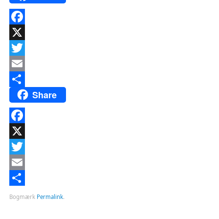
Facebook
X
Twitter
Email
Share
Del
Facebook
X
Twitter
Email
Del
Bogmærk
Permalink
.