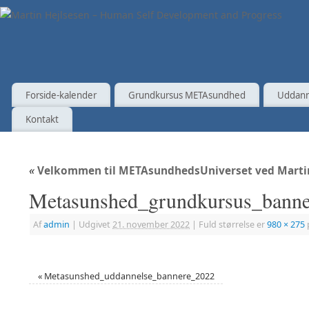
Forside-kalender
Grundkursus METAsundhed
Uddann
Kontakt
«
Velkommen til METAsundhedsUniverset ved Marti
Metasunshed_grundkursus_bann
Af
admin
|
Udgivet
21. november 2022
|
Fuld størrelse er
980 × 275
«
Metasunshed_uddannelse_bannere_2022