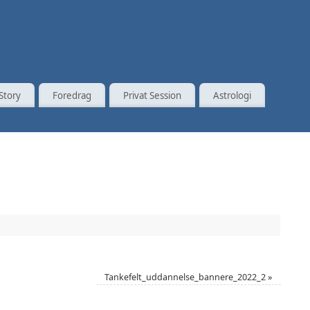
Story
Foredrag
Privat Session
Astrologi
Tankefelt_uddannelse_bannere_2022_2
»