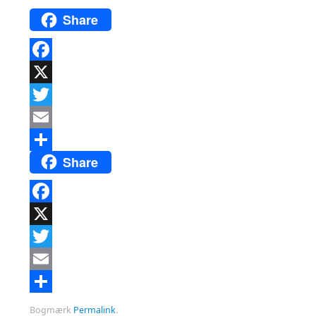
Share
Facebook
X
Twitter
Email
Share
Del
Facebook
X
Twitter
Email
Del
Bogmærk
Permalink
.