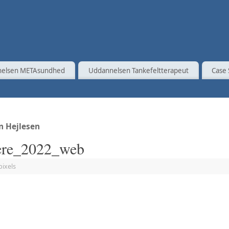
elsen METAsundhed
Uddannelsen Tankefeltterapeut
Case 
n Hejlesen
ere_2022_web
pixels