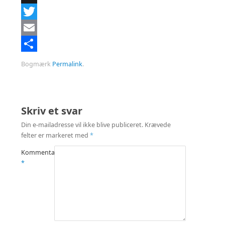
X
Twitter
Email
Del
Bogmærk
Permalink
.
Skriv et svar
Din e-mailadresse vil ikke blive publiceret.
Krævede
felter er markeret med
*
Kommentar
*