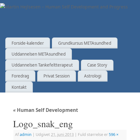
Forside-kalender
Grundkursus METAsundhed
Uddannelsen METAsundhed
Uddannelsen Tankefeltterapeut
Case Story
Foredrag
Privat Session
Astrologi
Kontakt
«
Human Self Development
Logo_snak_eng
Af
admin
|
Udgivet
21. juni 2013
|
Fuld størrelse er
596 ×