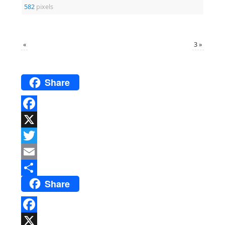
582
pixels
«
3
»
Share
Facebook
X
Twitter
Email
Share
Del
Facebook