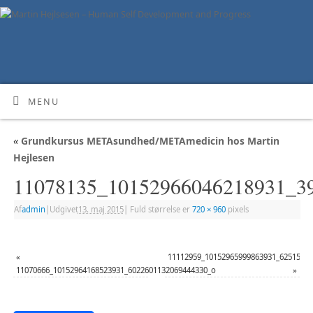
MENU
«
Grundkursus METAsundhed/METAmedicin hos Martin
Hejlesen
11078135_10152966046218931_3
Af
admin
|
Udgivet
13. maj 2015
|
Fuld størrelse er
720 × 960
pixels
«
11112959_10152965999863931_6251507
11070666_10152964168523931_6022601132069444330_o
»