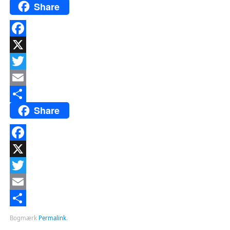
Share
Facebook
X
Twitter
Email
Share
Del
Facebook
X
Twitter
Email
Del
Bogmærk
Permalink
.