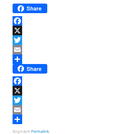
Share
Facebook
X
Twitter
Email
Share
Del
Facebook
X
Twitter
Email
Del
Bogmærk
Permalink
.