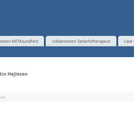
elsen METAsundhed
Uddannelsen Tankefeltterapeut
Case 
in Hejlesen
els