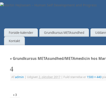
Forside-kalender
Grundkursus METAsundhed
Uddann
Kontakt
«
Grundkursus METAsundhed/METAmedicin hos Mart
4
Af
admin
|
Udgivet
2. oktober 2017
|
Fuld størrelse er
1500 × 440
pix
«
3