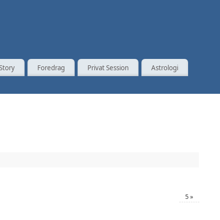
Story
Foredrag
Privat Session
Astrologi
5
»