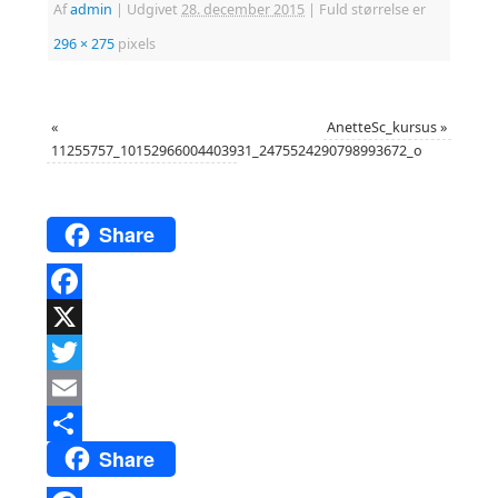
Af
admin
|
Udgivet
28. december 2015
|
Fuld størrelse er
296 × 275
pixels
«
AnetteSc_kursus
»
11255757_10152966004403931_2475524290798993672_o
Share
Facebook
X
Twitter
Email
Share
Del