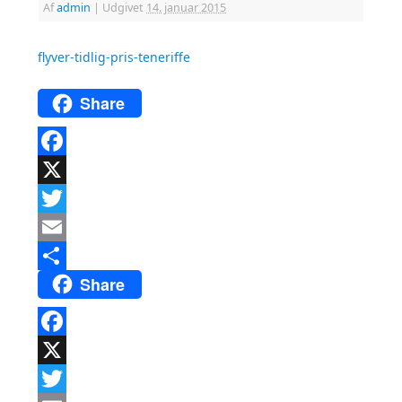
Af
admin
|
Udgivet
14. januar 2015
flyver-tidlig-pris-teneriffe
Share
Facebook
X
Twitter
Email
Share
Del
Facebook
X