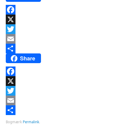
Facebook
X
Twitter
Email
Share
Del
Facebook
X
Twitter
Email
Del
Bogmærk
Permalink
.