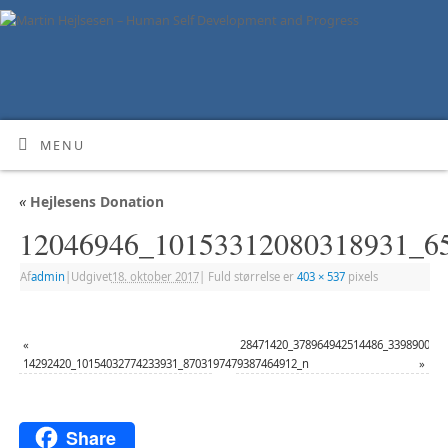
MENU
«
Hejlesens Donation
12046946_10153312080318931_6
Af
admin
|
Udgivet
18. oktober 2017
|
Fuld størrelse er
403 × 537
pixels
«
28471420_378964942514486_339890055
14292420_10154032774233931_8703197479387464912_n
»
Share