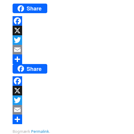
Share
Facebook
X
Twitter
Email
Share
Del
Facebook
X
Twitter
Email
Del
Bogmærk
Permalink
.