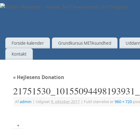
Forside-kalender
Grundkursus METAsundhed
Uddann
Kontakt
«
Hejlesens Donation
21751530_10155094498193931_
Af
admin
|
Udgivet
9. oktober 2017
|
Fuld størrelse er
960 × 720
pixe
«