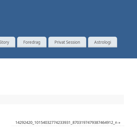
Story
Foredrag
Privat Session
Astrologi
14292420_10154032774233931_8703197479387464912_n
»