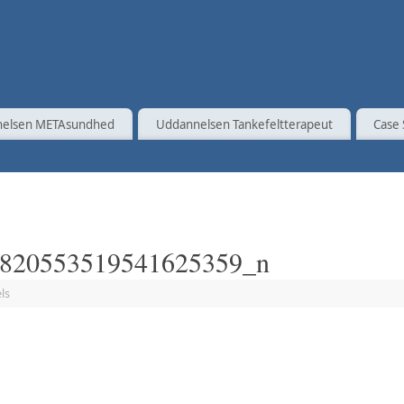
elsen METAsundhed
Uddannelsen Tankefeltterapeut
Case 
820553519541625359_n
ls