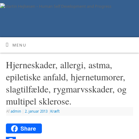
MENU
Hjerneskader, allergi, astma,
epiletiske anfald, hjernetumorer,
slagtilfælde, rygmarvsskader, og
multipel sklerose.
Af
admin
|
2. januar 2013
|
Kræft
Share