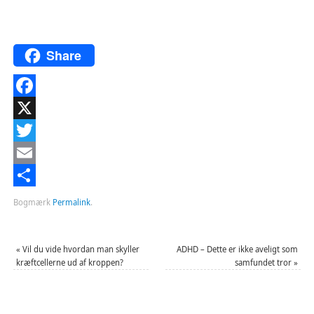
Share
Facebook
X
Twitter
Email
Del
Bogmærk
Permalink
.
«
Vil du vide hvordan man skyller
ADHD – Dette er ikke aveligt som
kræftcellerne ud af kroppen?
samfundet tror
»