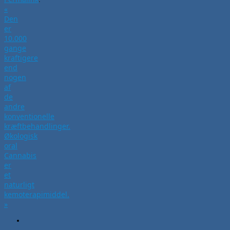
«
Den
er
10.000
gange
kraftigere
end
nogen
af
de
andre
konventionelle
kræftbehandlinger.
Økologisk
oral
Cannabis
er
et
naturligt
kemoterapimiddel.
»