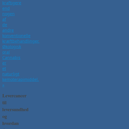
kraftigere
end
nogen
af
de
andre
konventionelle
kræftbehandlinger.
Økologisk
oral
Cannabis
er
et
naturligt
kemoterapimiddel.
»
Levercancer
til
leversundhed
og
hvordan