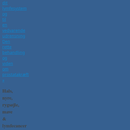
dit
lymfesystem
og
til
en
vedvarende
udrensning
Den
rette
behandling
og
viden
om
prostatakræft
»
Hals,
nyre,
rygsøjle,
mave
&
lymfecancer