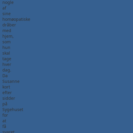
nogle
af
sine
homøopatiske
dråber
med
hjem,
som
hun
skal
tage
hver
dag.
Da
Susanne
kort
efter
sidder
på
Sygehuset
for
at
få
svaret