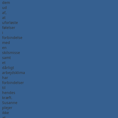
dem
ud
af,
at
uforløste
følelser
i
forbindelse
med
en
skilsmisse
samt
et
dårligt
arbejdsklima
har
forbindelser
til
hendes
kræft.
Susanne
plejer
ikke
at