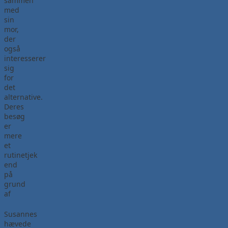
sammen
med
sin
mor,
der
også
interesserer
sig
for
det
alternative.
Deres
besøg
er
mere
et
rutinetjek
end
på
grund
af
Susannes
hævede