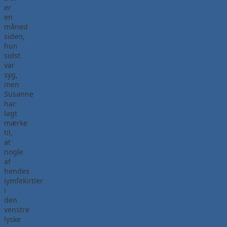
er
en
måned
siden,
hun
sidst
var
syg,
men
Susanne
har
lagt
mærke
til,
at
nogle
af
hendes
lymfekirtler
i
den
venstre
lyske