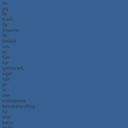
da
jeg
fik
kræft
Da
Susanne
får
besked
om,
at
hun
har
lymfekræft,
siger
hun
ja
til
den
traditionelle
kemobehandling
for
sine
børns
skyld.