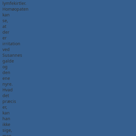
lymfekirtler.
Homøopaten
kan
se,
at
der
er
irritation
ved
Susannes
galde
og
den
ene
nyre.
Hvad
det
præcis
er,
kan
han
ikke
sige,
men