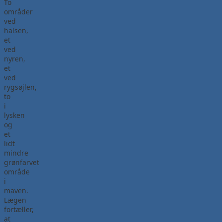
To
områder
ved
halsen,
et
ved
nyren,
et
ved
rygsøjlen,
to
i
lysken
og
et
lidt
mindre
grønfarvet
område
i
maven.
Lægen
fortæller,
at