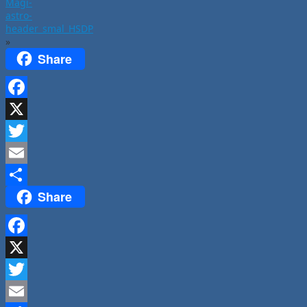
Magi-
astro-
header_smal_HSDP
»
Share
Facebook
X
Twitter
Email
Share
Del
Facebook
X
Twitter