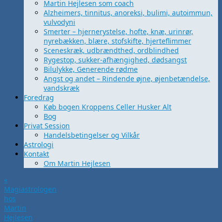
Martin Hejlesen som coach
Alzheimers, tinnitus, anoreksi, bulimi, autoimmun,
vulvodyni
Smerter – hjernerystelse, hofte, knæ, urinrør,
nyrebækken, blære, stofskifte, hjerteflimmer
Sceneskræk, udbrændthed, ordblindhed
Rygestop, sukker-afhængighed, dødsangst
Bilulykke, Generende rødme
Angst og andet – Rindende øjne, øjenbetændelse,
vandskræk
Foredrag
Køb bogen Kroppens Celler Husker Alt
Bog
Privat Session
Handelsbetingelser og Vilkår
Astrologi
Kontakt
Om Martin Hejlesen
«
Magiastrologen
hos
Martin
Hejlesen