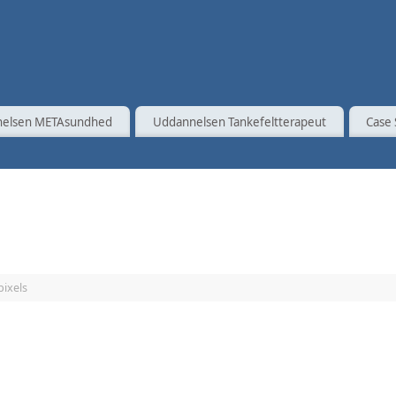
elsen METAsundhed
Uddannelsen Tankefeltterapeut
Case 
pixels