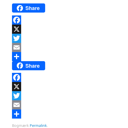
Share
Facebook
X
Twitter
Email
Share
Del
Facebook
X
Twitter
Email
Del
Bogmærk
Permalink
.