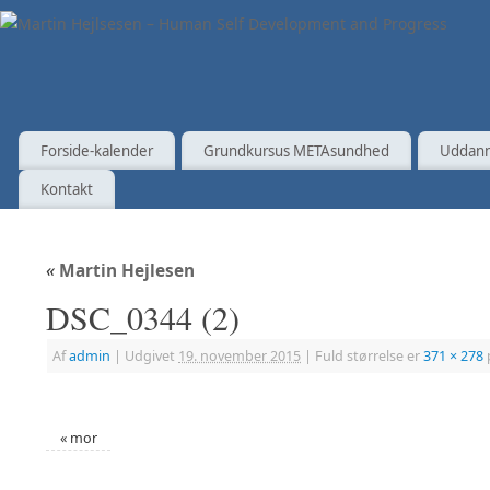
Forside-kalender
Grundkursus METAsundhed
Uddann
Kontakt
«
Martin Hejlesen
DSC_0344 (2)
Af
admin
|
Udgivet
19. november 2015
|
Fuld størrelse er
371 × 278
«
mor