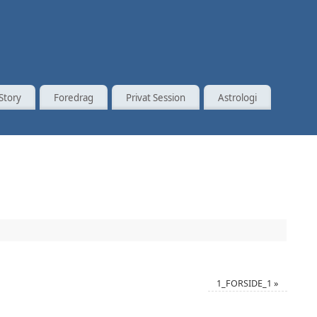
Story
Foredrag
Privat Session
Astrologi
1_FORSIDE_1
»