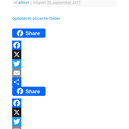
Af
admin
|
Udgivet
30. september 2017
opdateret-alicante-folder
Share
Facebook
X
Twitter
Email
Share
Del
Facebook
X