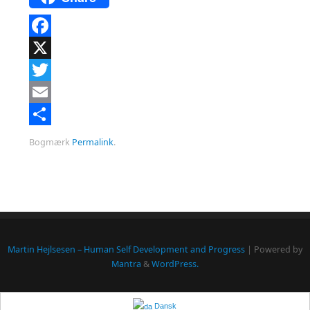
Facebook
X
Twitter
Email
Del
Bogmærk
Permalink
.
Martin Hejlsesen – Human Self Development and Progress
| Powered by
Mantra
&
WordPress.
Dansk