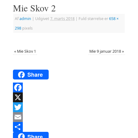
Mie Skov 2
Af
admin
|
Udgivet
7. marts 2018
|
Fuld størrelse er
658 ×
298
pixels
«
Mie Skov 1
Mie 9 januar 2018
»
Share
Facebook
X
Twitter
Email
Share
Del