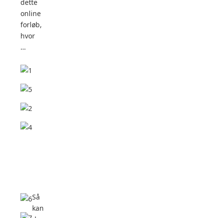
dette
online
forløb,
hvor
…
Så
kan