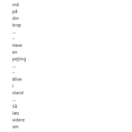
ind
på
din
krop
…
–
Have
en
pejling
…
–
Blive
i
stand
…
Så
læs
videre
om