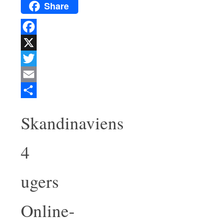
Share
Facebook
X
Twitter
Email
Del
Skandinaviens
4
ugers
Online-