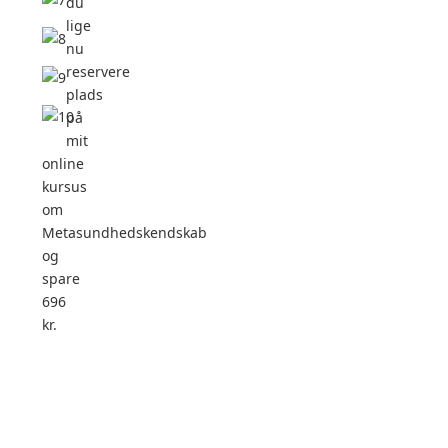
du
lige
nu
reservere
plads
på
mit
online
kursus
om
Metasundhedskendskab
og
spare
696
kr.