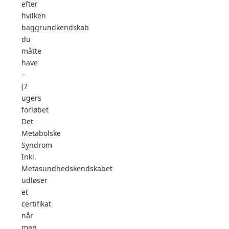
efter
hvilken
baggrundkendskab
du
måtte
have
–
(7
ugers
forløbet
Det
Metabolske
Syndrom
Inkl.
Metasundhedskendskabet
udløser
et
certifikat
når
man