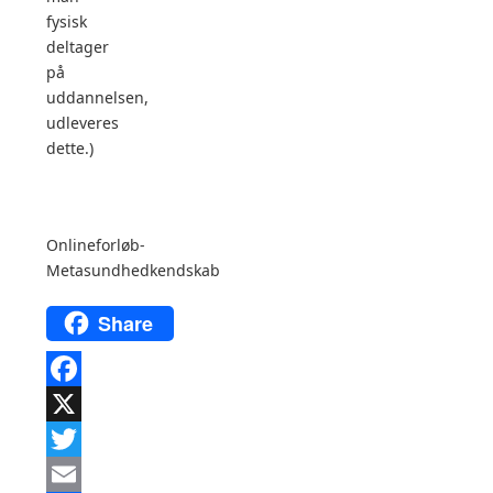
fysisk
deltager
på
uddannelsen,
udleveres
dette.)
Onlineforløb-
Metasundhedkendskab
Share
Facebook
X
Twitter