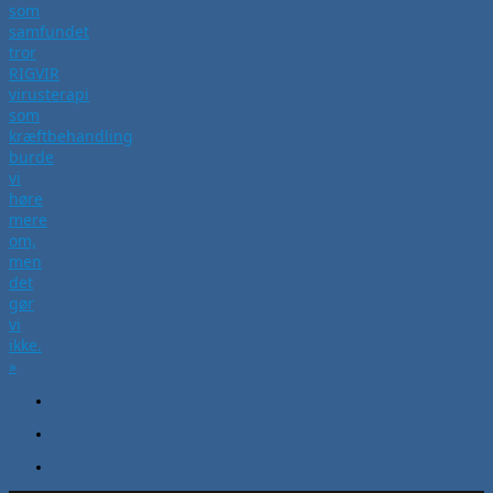
som
samfundet
tror
RIGVIR
virusterapi
som
kræftbehandling
burde
vi
høre
mere
om,
men
det
gør
vi
ikke.
»