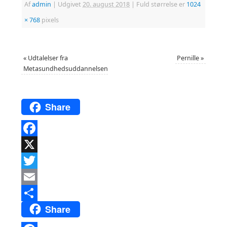
Af
admin
|
Udgivet
20. august 2018
|
Fuld størrelse er
1024
× 768
pixels
«
Udtalelser fra
Pernille
»
Metasundhedsuddannelsen
Share
Facebook
X
Twitter
Email
Share
Del