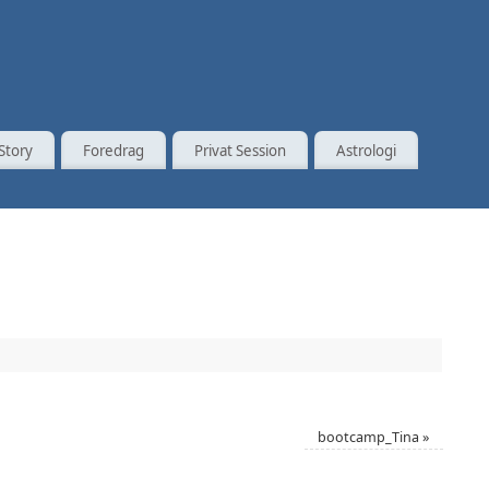
Story
Foredrag
Privat Session
Astrologi
bootcamp_Tina
»