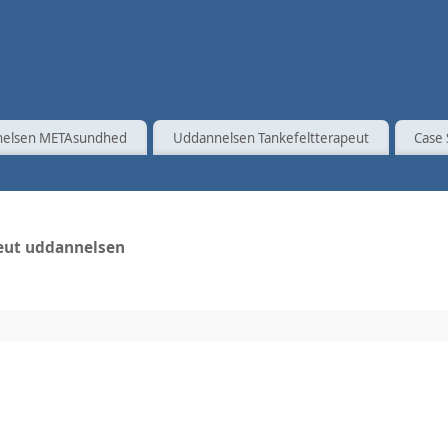
elsen METAsundhed
Uddannelsen Tankefeltterapeut
Case 
peut uddannelsen