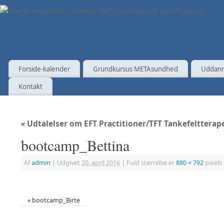
Forside-kalender
Grundkursus METAsundhed
Uddann
Kontakt
«
Udtalelser om EFT Practitioner/TFT Tankefelttera
bootcamp_Bettina
Af
admin
|
Udgivet
20. april 2016
|
Fuld størrelse er
880 × 792
pixels
«
bootcamp_Birte