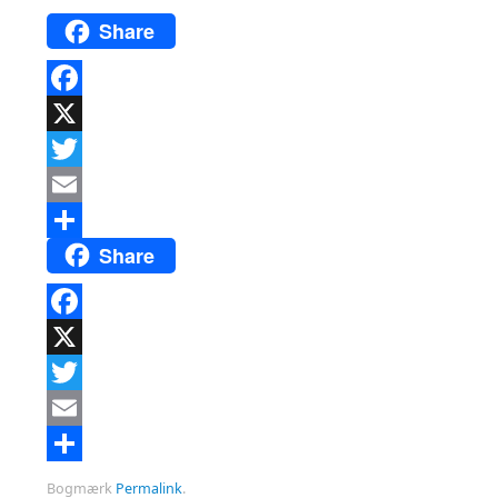
Share
Facebook
X
Twitter
Email
Share
Del
Facebook
X
Twitter
Email
Del
Bogmærk
Permalink
.