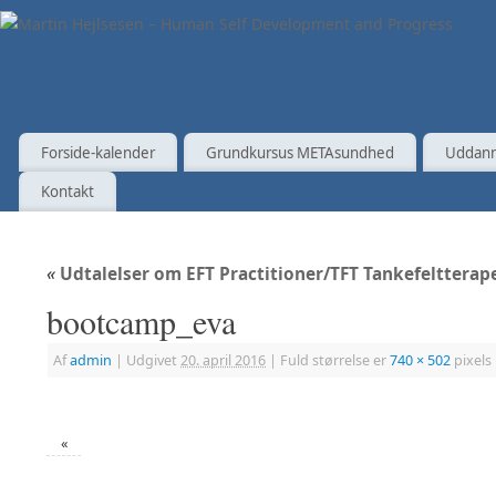
Forside-kalender
Grundkursus METAsundhed
Uddann
Kontakt
«
Udtalelser om EFT Practitioner/TFT Tankefelttera
bootcamp_eva
Af
admin
|
Udgivet
20. april 2016
|
Fuld størrelse er
740 × 502
pixels
«