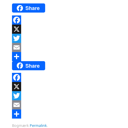
Share
Facebook
X
Twitter
Email
Share
Del
Facebook
X
Twitter
Email
Del
Bogmærk
Permalink
.