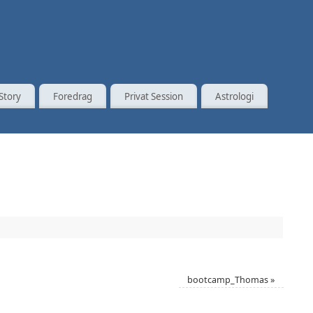
Story
Foredrag
Privat Session
Astrologi
bootcamp_Thomas
»