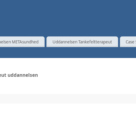
elsen METAsundhed
Uddannelsen Tankefeltterapeut
Case 
peut uddannelsen