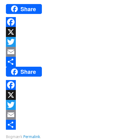
Share
Facebook
X
Twitter
Email
Share
Del
Facebook
X
Twitter
Email
Del
Bogmærk
Permalink
.