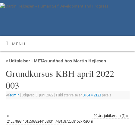
MENU
«
Udtalelser i METAsundhed hos Martin Hejlesen
Grundkursus KBH april 2022
003
Af
admin
|
Udgivet
13. juni 2022
|
Fuld størrelse er
3184 × 2123
pixels
«
10 års jubilærum (1)
»
21557893_10155088244158931_7431587205815277590_n