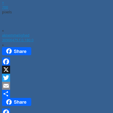
×
700
pixels
«
aknemmelighed
30906479.f.0.180.0
»
Share
Facebook
X
Twitter
Email
Share
Del