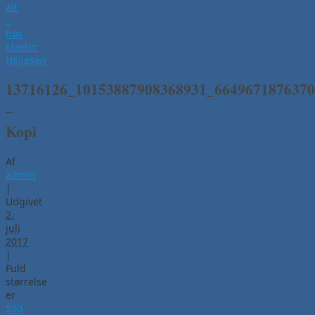
alt
–
hos
Martin
Hejlesen
13716126_10153887908368931_664967187637
–
Kopi
Af
admin
|
Udgivet
2.
juli
2017
|
Fuld
størrelse
er
500