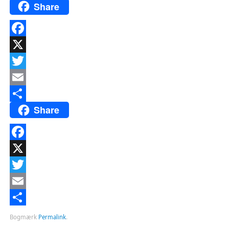
Share
Facebook
X
Twitter
Email
Share
Del
Facebook
X
Twitter
Email
Del
Bogmærk
Permalink
.