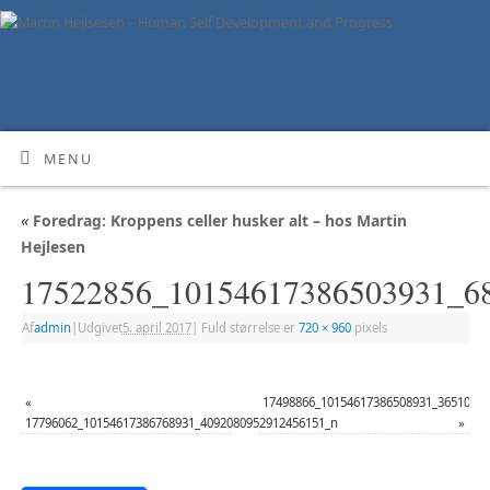
MENU
«
Foredrag: Kroppens celler husker alt – hos Martin
Hejlesen
17522856_10154617386503931_6
Af
admin
|
Udgivet
5. april 2017
|
Fuld størrelse er
720 × 960
pixels
«
17498866_10154617386508931_3651011
17796062_10154617386768931_4092080952912456151_n
»