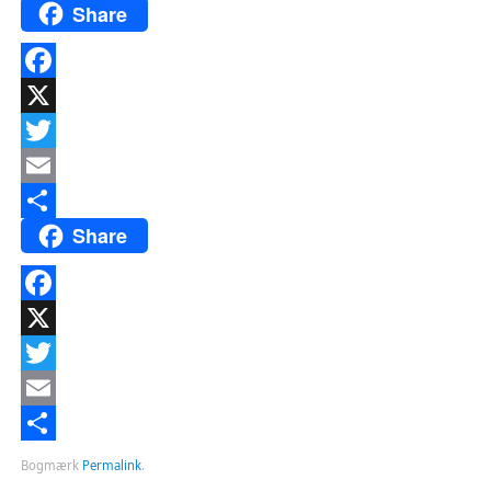
Share
Facebook
X
Twitter
Email
Share
Del
Facebook
X
Twitter
Email
Del
Bogmærk
Permalink
.