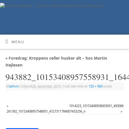
MENU
«
Foredrag: Kroppens celler husker alt – hos Martin
Hejlesen
943882_10153408957558931_164
Af
admin
|
Udgivet
28. december 2015
|
Fuld størrelse er
720 × 960
pixels
«
1914223_10153408958003931_49308696
261392_10153408957548931_4727311784007433256_n
»