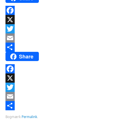
Facebook
X
Twitter
Email
Share
Del
Facebook
X
Twitter
Email
Del
Bogmærk
Permalink
.