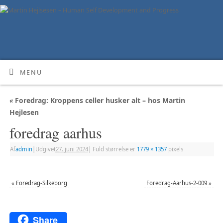
MENU
«
Foredrag: Kroppens celler husker alt – hos Martin
Hejlesen
foredrag aarhus
Af
admin
|
Udgivet
27. juni 2024
|
Fuld størrelse er
1779 × 1357
pixels
«
Foredrag-Silkeborg
Foredrag-Aarhus-2-009
»
Share