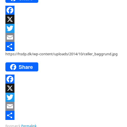
Facebook
X
Twitter
Email
https://hsdp.dk/wp-content/uploads/2014/10/celler_baggrund.jpg
Del
Share
Facebook
X
Twitter
Email
Del
Bogmærk
Permalink
.