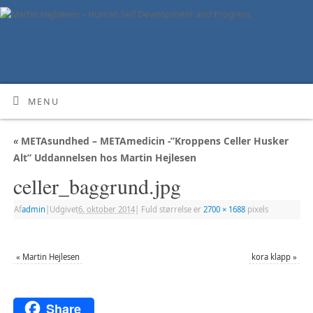
MENU
«
METAsundhed – METAmedicin -”Kroppens Celler Husker
Alt” Uddannelsen hos Martin Hejlesen
celler_baggrund.jpg
Af
admin
|
Udgivet
6. oktober 2014
|
Fuld størrelse er
2700 × 1688
pixels
«
Martin Hejlesen
kora klapp
»
Share